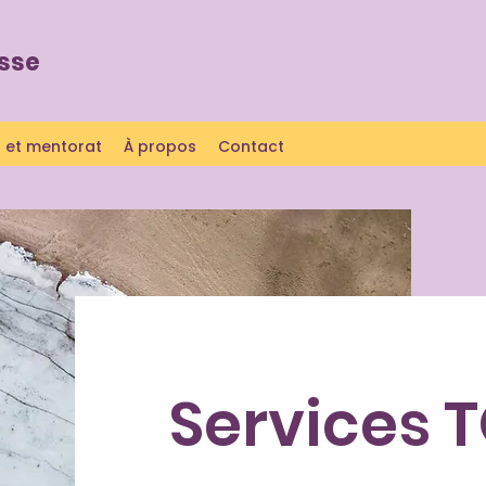
usse
 et mentorat
À propos
Contact
Services 