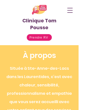
Clinique Tom
Pousse
Prendre RV
À propos
Située à Ste-Anne-des-Lacs
dans les Laurentides, c’est avec
chaleur, sensibilité,
professionnalisme et empathie
que vous serez accueilli avec