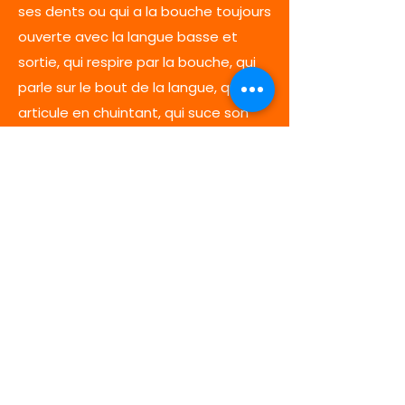
ses dents ou qui a la bouche toujours
ouverte avec la langue basse et
sortie, qui respire par la bouche, qui
parle sur le bout de la langue, qui
articule en chuintant, qui suce son
pouce ou ses doigts, qui boit au
biberon au-delà de 15 à 18 mois, et
qui a toujours une suce ou un verre à
bec au-delà de 3 ans.
*** À noter que nous n'évaluons pas
et ne traitons pas les enfants d'âge
scolaire présentant des difficultés de
langage, d'apprentissage, de lecture
et d'écriture ni les personnes
(enfants et adultes) présentant des